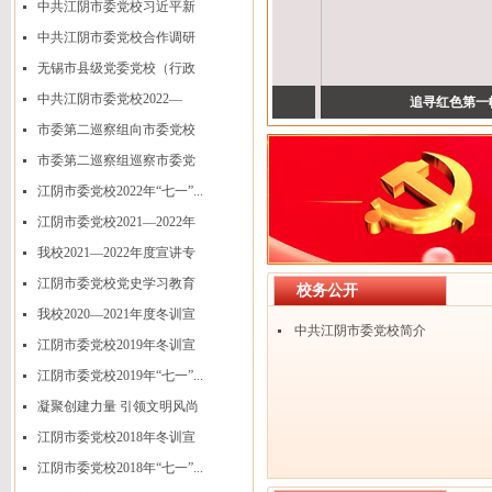
中共江阴市委党校习近平新
时...
中共江阴市委党校合作调研
课...
无锡市县级党委党校（行政
学...
中共江阴市委党校2022—
排查整治风险隐患 筑...
追寻红色第一帆 开...
2023...
市委第二巡察组向市委党校
反...
市委第二巡察组巡察市委党
校...
江阴市委党校2022年“七一”...
江阴市委党校2021—2022年
度...
我校2021—2022年度宣讲专
题...
江阴市委党校党史学习教育
校务公开
宣...
我校2020—2021年度冬训宣
中共江阴市委党校简介
讲...
江阴市委党校2019年冬训宣
讲...
江阴市委党校2019年“七一”...
凝聚创建力量 引领文明风尚
江阴市委党校2018年冬训宣
讲...
江阴市委党校2018年“七一”...