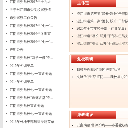
江阴市委党校2017年十九大
主体班
宣...
关于对江阴市委党校巡察情
澄江街道第三期“澄长·跃升”干部队伍
况...
市委巡察工作公告
澄江街道第二期“澄长·跃升”干部队伍
江阴市委党校2017年“七一”...
2025年全市年轻干部（产业发展
江阴市委党校2016年冬训宣
班...
澄江街道“澄长·跃升”干部队伍能力提
讲...
江阴市委党校2016年“七一”...
澄江街道“澄长·跃升”干部队伍能力提
声明公告
江阴市委党校“两学一做”专...
党校科研
2015年冬训菜单
我校举办四月“博闻讲堂”活动
江阴市委党校七·一宣讲专题
文脉传“澄”话江阴——我校举办2024
2014年冬训菜单
江阴市委党校七·一宣讲专题
江阴市委党校“道德讲堂”专...
江阴市委党校宣讲专题
江阴市委党校七·一宣讲专题
廉政建设
2013年外地干部培训专题菜单
以案为鉴 警钟长鸣——市委党校组织