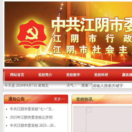
网站首页
党校简介
党校教学
党校科研
廉政
今天是 2026年8月7日 星期五
天气：
搜索：
通知公告
更多>>
党校快讯
中共江阴市委党校“七一”主...
2025年江阴市委党校公开招
聘...
中共江阴市委党校 2023—20...