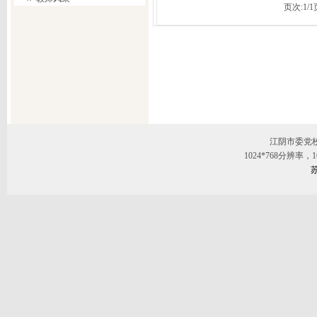
页次:
1
/
1
江阴市委党
1024*768分辨率
苏